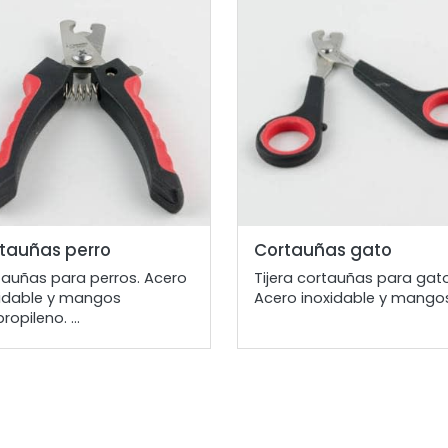
tauñas perro
Cortauñas gato
tauñas para perros. Acero
Tijera cortauñas para gat
xidable y mangos
Acero inoxidable y mangos 
propileno. ...