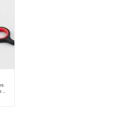
os.
...