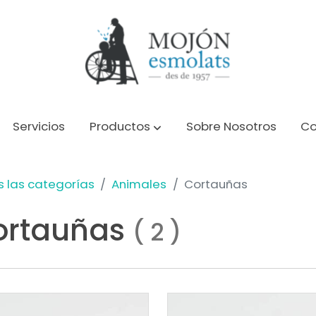
Servicios
Productos
Sobre Nosotros
Co
 las categorías
Animales
Cortauñas
ortauñas
(
2
)