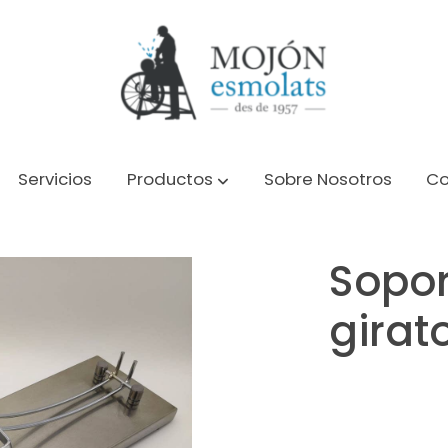
Servicios
Productos
Sobre Nosotros
Co
io inox
Sopo
girat