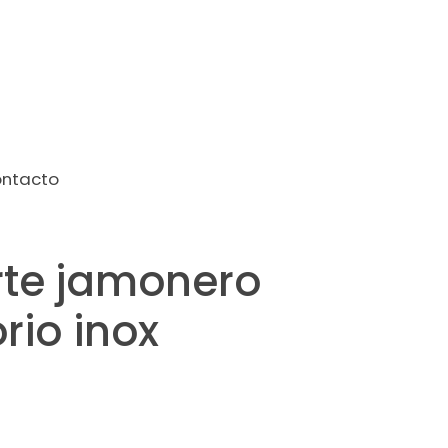
ntacto
rte jamonero
orio inox