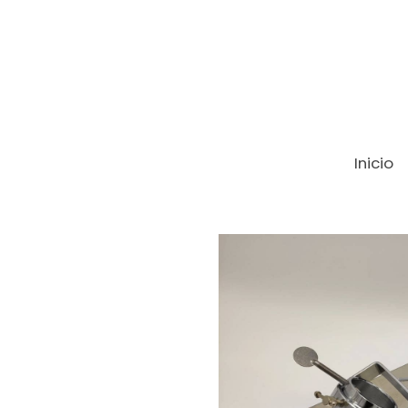
Inicio
Productos
Soporte jamonero girator