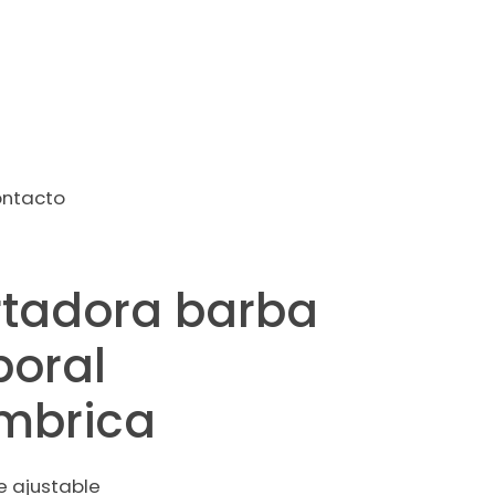
ntacto
rtadora barba
poral
mbrica
e ajustable