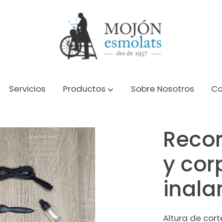
Servicios
Productos
Sobre Nosotros
Co
poral inalambrica
Reco
y cor
inala
Altura de cort