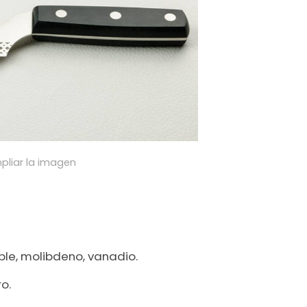
pliar la imagen
ble, molibdeno, vanadio.
o.