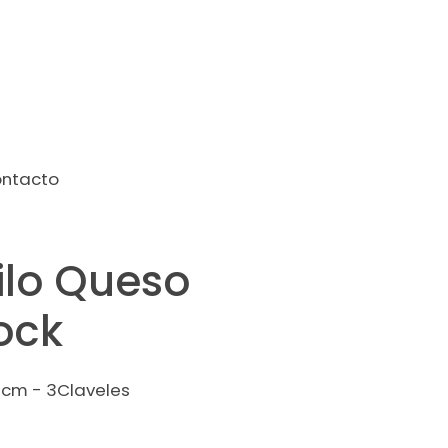
ntacto
ilo Queso
ock
12cm - 3Claveles